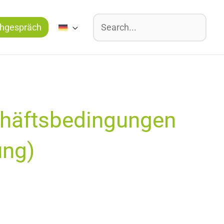
Suchen
hgespräch
häftsbedingungen
g) ​