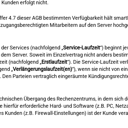
 Kunden erfolgt nicht.
 Ziffer 4.7 dieser AGB bestimmten Verfügbarkeit hält sma
n zugangsberechtigten Mitarbeitern auf den Server hoch
der Services (nachfolgend „
Service-Laufzeit
“) beginnt j
 Server. Soweit im Einzelvertrag nicht anders bestimmt
eit (nachfolgend „
Erstlaufzeit
“). Die Service-Laufzeit ver
gend „
Verlängerungslaufzeit(en)
“), wenn sie nicht von e
ird. Den Parteien vertraglich eingeräumte Kündigungsrech
echnischen Übergang des Rechenzentrums, in dem sich de
rfür erforderliche Hard- und Software (z.B. PC, Netzans
 Kunden (z.B. Firewall-Einstellungen) ist der Kunde vera