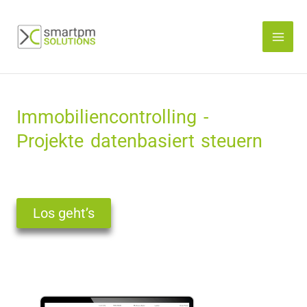
Zum
Inhalt
springen
Immobiliencontrolling -
Projekte datenbasiert steuern
Los geht’s