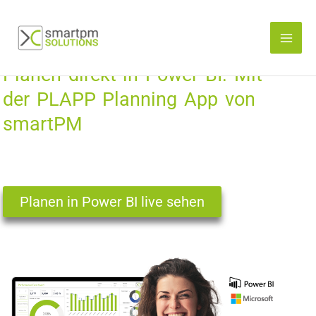
Zum
Inhalt
springen
Planen direkt in Power BI: Mit
der PLAPP Planning App von
smartPM
Planen in Power BI live sehen