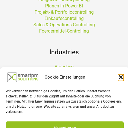
Planen in Power BI
Projekt- & Portfoliocontrolling
Einkaufscontrolling
Sales & Operations Controlling
Foerdermittel-Controlling
Industries
Branchen
Immobiliencontrolling
Cookie-Einstellungen
Energieversorgung & Stadtwerke
Start-up Planung
Wir verwenden notwendige Cookies, um den Betrieb unserer Website
Consulting
sicherzustellen, z. B. für den Zugriff auf Inhalte oder die Buchung von
Terminen. Mit Ihrer Einwilligung setzen wir zusätzlich optionale Cookies ein,
um die Nutzung unserer Website zu analysieren und unser Angebot zu
Controlling-Fachgespräch
verbessern.
Online Training buchen
Book the Boss
Akzeptieren