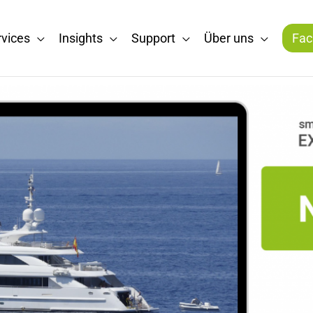
rvices
Insights
Support
Über uns
Fac