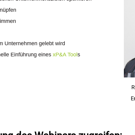
knüpfen
stimmen
h
m Unternehmen gelebt wird
nelle Einführung eines
xP&A Tool
s
R
E